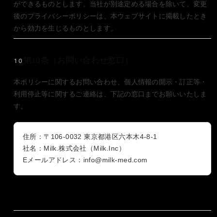
ができるものとします。当社が別途定める場合を除いて、変更
後のプライバシーポリシーは、本ウェブサイトに掲載したとき
から効力を生じるものとします。
第10条（お問い合わせ窓口）
10
本ポリシーに関するお問い合わせ、個人情報の開示・訂正等・
利用停止等に関するご連絡は、下記の窓口までお願いいたしま
す。
住所：〒106-0032 東京都港区六本木4-8-1
社名：Milk.株式会社（Milk.Inc）
Eメールアドレス：
info@milk-med.com