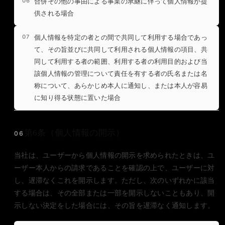
合併その他の事由による事業の承継に伴って個人情報が提
供される場合
個人情報を特定の者との間で共同して利用する場合であっ
て、その旨並びに共同して利用される個人情報の項目、共
同して利用する者の範囲、利用する者の利用目的および当
該個人情報の管理について責任を有する者の氏名または名
称について、あらかじめ本人に通知し、または本人が容易
に知り得る状態に置いた場合
第6条（個人情報の開示）
06
当社は、ユーザーから個人情報の開示を求められたときは、ユ
ーザー本人からの請求であることを確認の上で、ユーザーに対
し、遅滞なくこれを開示します。ただし、次のいずれかに該当
する場合は、その全部または一部を開示しないこともあり、開
示しない決定をした場合には、その旨を遅滞なく通知します。