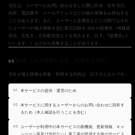
当社は、ユーザーがお問い合わせをした際に氏名、生年月日、
住所、電話番号、メールアドレスなどの個人情報をお尋ねする
ことがあります。また、ユーザーと提携先などとの間でなされ
たユーザーの個人情報を含む取引記録を,当社の提携先（情報提
供元、広告主、広告配信先などを含みます。以下、｢提携先｣と
いいます。）などから収集することがあります。
第3条（個人情報を収集・利用する目的）
03
当社が個人情報を収集・利用する目的は、以下のとおりです。
本サービスの提供・運営のため
本サービスに関するユーザーからのお問い合わせに回答す
るため（本人確認を行うことを含む）
ユーザーが利用中の本サービスの新機能、更新情報、キャ
ンペーン等及び当社ないし第三者が提供する他のサービス