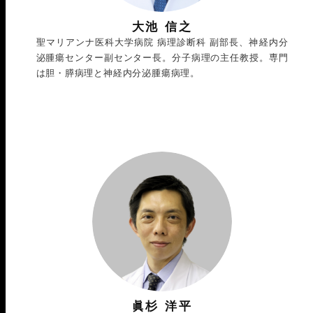
大池 信之
聖マリアンナ医科大学病院 病理診断科 副部長、神経内分
泌腫瘍センター副センター長。分子病理の主任教授。専門
は胆・膵病理と神経内分泌腫瘍病理。
眞杉 洋平