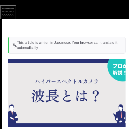
This article is written in Japanese. Your browser can translate it
automatically.